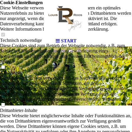
Cookie-Einstellungen
Diese Webseite verwendet Cookies, um Besuchern ein optimales
Nutzererlebnis zu bieten. Bestimmte Inhalte von Drittanbietern werden
nur angezeigt, wenn die entsprechende Option aktiviert ist. Die
Datenverarbeitung kann dann auch in einem Drittland erfolgen.
Weitere Informationen hierzu in der Datenschutzerklärung.
Technisch notwendige
START
Diese Cookies sind zum Betrieb der Webseite notwendig, z.B. zum
Schutz vor Hackerangriffen und zur Gewährleistung eines
konsistenten und der Nachfrage angepassten Erscheinungsbilds der
Seite.
Analytische
Diese Cookies werden verwendet, um das Nutzererlebnis weiter zu
optimieren. Hierunter fallen auch Statistiken, die dem
Webseitenbetreiber von Drittanbietern zur Verfügung gestellt werden,
sowie die Ausspielung von personalisierter Werbung durch die
Nachverfolgung der Nutzeraktivität über verschiedene Webseiten.
Drittanbieter-Inhalte
Diese Webseite bietet möglicherweise Inhalte oder Funktionalitäten an,
die von Drittanbietern eigenverantwortlich zur Verfügung gestellt
werden. Diese Drittanbieter können eigene Cookies setzen, z.B. um
die Nutzeraktivität zu verfolgen oder ihre Angebote zu personalisieren