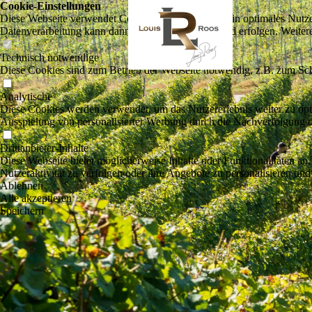
Cookie-Einstellungen
Diese Webseite verwendet Cookies, um Besuchern ein optimales Nutzerer
Datenverarbeitung kann dann auch in einem Drittland erfolgen. Weiter
Technisch notwendige
Diese Cookies sind zum Betrieb der Webseite notwendig, z.B. zum Sch
Analytische
Diese Cookies werden verwendet, um das Nutzererlebnis weiter zu optim
Ausspielung von personalisierter Werbung durch die Nachverfolgung de
Drittanbieter-Inhalte
Diese Webseite bietet möglicherweise Inhalte oder Funktionalitäten an,
Nutzeraktivität zu verfolgen oder ihre Angebote zu personalisieren und
Ablehnen
Alle akzeptieren
Speichern