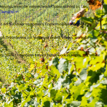
ezeigt, wenn die entsprechende Option aktiviert ist. Die
Übersicht
d der Nachfrage angepassten Erscheinungsbilds der Seite.
on Drittanbietern zur Verfügung gestellt werden, sowie die
den. Diese Drittanbieter können eigene Cookies setzen, z.B. um die